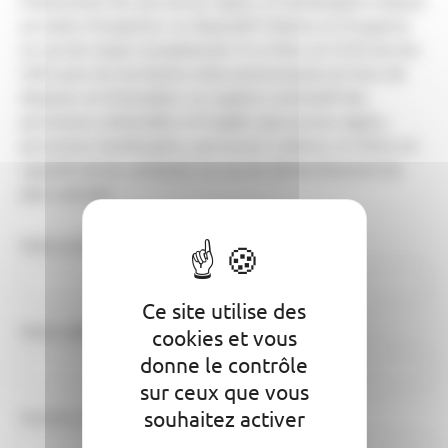
l'autonomie des personnes âgées et handicapées impose
au maire d'organiser un dispositif d'alerte et d'urgence
en cas de risque exceptionnel. À ce titre, le CCAS (ou les
CIAS pour les territoires intercommunaux) est tenu de
disposer et d'actualiser un registre nominatif des
personnes vulnérables et fragiles (personnes âgées,
personnes handicapées, personnes isolées), et d'être en
capacité de les contacter en cas de déclenchement du
plan canicule.
Votre prénom
*
Votre nom
*
Ce site utilise des
Votre adresse
cookies et vous
donne le contrôle
sur ceux que vous
souhaitez activer
Numéro de téléphone