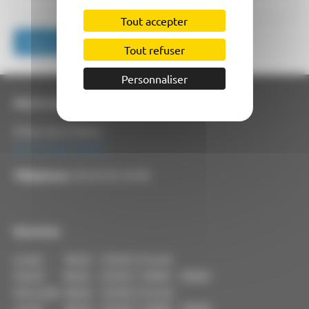
Tout accepter
Étape suivante
Tout refuser
Personnaliser
Mairie de Villemade
8 Rue de la Mairie
82130 VILLEMADE
Téléphone :
05 63 03 34 09
Horaires
Lundi : 8h30 - 12h30 / Fermé
Mardi : 8h30 - 12h30 / 14h00 - 18h00
Mercredi : 8h30 - 12h30 / Fermé
Jeudi : 8h30 - 12h30 / 14h00 - 18h00