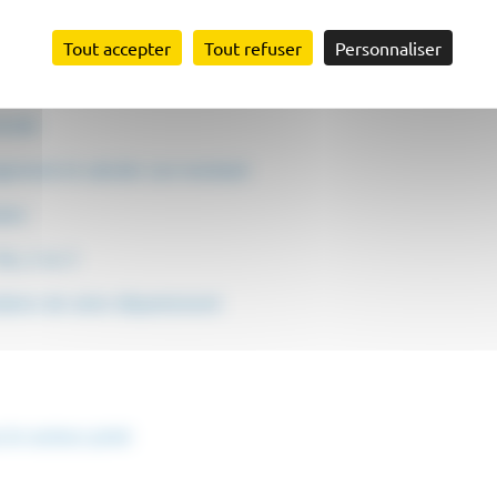
ire du sport ?
Tout accepter
Tout refuser
Personnaliser
 licenciement abusif
ricité
logement et calculer son montant
aire
is, 2 ou 3
olaires de votre département
 le secteur privé