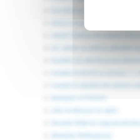
Vous faut-il un certificat médical pour fa
Estimer le montant des indemnités pour
Calculer l'évolution de sa facture d'élect
Caf : estimer son droit aux allocations 
Simulateur de calcul de pension aliment
Connaître la zone de sa commune : 1, 1 b
Connaître le calendrier des vacances sc
Attestation sur l'honneur
Lettre de démission du salarié
Demande initiale de congé parental dans
Attestation d'hébergement