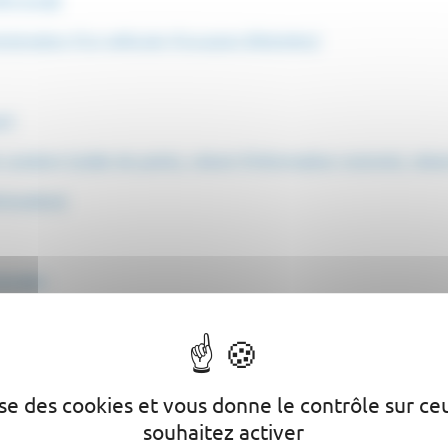
Perceval)
nistrative d'un véhicule d'occasion (HistoVec)
ort
conduire (solde de points, relevé d'information restreint, rele
rioration)
torales
 d'un véhicule
 législatives
lise des cookies et vous donne le contrôle sur c
souhaitez activer
lation (ex-carte grise)