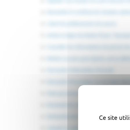
Signaler une fraude à la carte bancaire (
Demander le certificat de situation admi
Calcul du prélèvement à la source
Achat en ligne du timbre fiscal - Passep
Consulter les informations du permis de 
Refaire sa carte grise (perte, vol ou dété
Demande d'attestation d'accueil
Demande d'inscription sur les listes élec
Vote par procuration
Demande de certificat d'immatriculation
Déclaration de candidature aux élections
Ce site uti
Calculer le coût du certificat d'immatricu