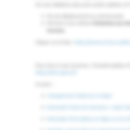
Ne vous déplacez plus pour porter plainte, le 
Pas de déplacement au commissariat
Permet à une victime
d'atteinte aux bi
inconnu
.
Cliquer sur le lien :
https://www.service-public
Pour tout ce qui concerne ; l'mmatriculation d'
https://ants.gouv.fr/
ou pour :
Changement d'adresse en ligne
Demande d'acte de naissance : copie inté
Demande d'inscription en ligne sur les li