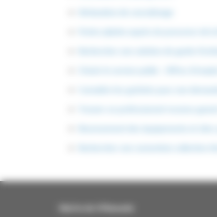
Déclaration de concubinage
Porter plainte auprès du procureur de l
Rechercher une solution de garde d'enfan
Choisir le service public - Offres d'empl
Connaître les guichets pour une demand
Trouver un professionnel reconnu gara
Recensement des équipements et sites 
Rechercher une convention collective é
Mairie de Villemade