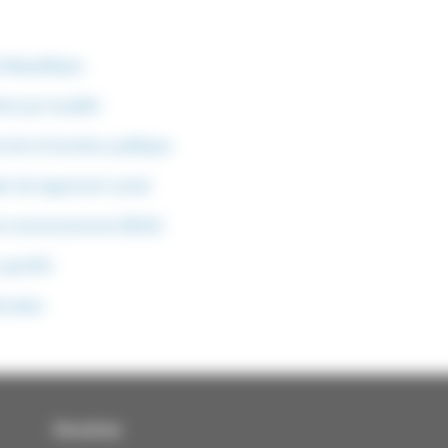
a République
t par localité
oi de la fonction publique
e de logement social
nt environnement (RGE)
sportifs
tendue
Horaires