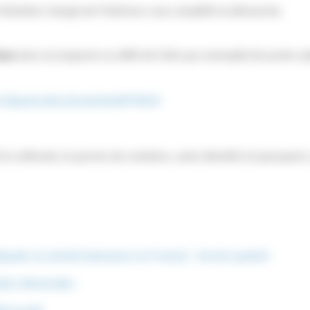
Ministère chargé de l'intérieur vous simplifie la démarche.
ens
(vol, escroquerie ou délit de fuite par exemple) de porter p
.fr/particuliers/vosdroits/R19620
un véhicule, le permis de conduire, carte identité et passeport, 
grale ou extrait (naissance en France) - Service gratuit
stes électorales