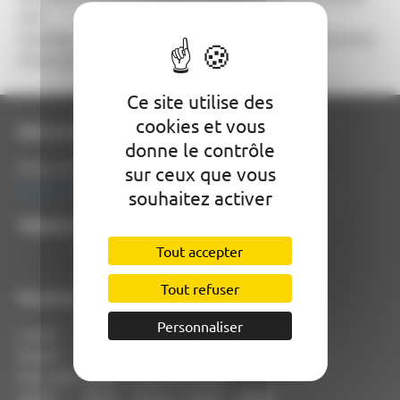
LED.
Stratégie payante pour la commune avec des économies
d'énergie importantes.
Ce site utilise des
cookies et vous
Mairie de Villemade
donne le contrôle
8 Rue de la Mairie
sur ceux que vous
82130 VILLEMADE
souhaitez activer
Téléphone :
05 63 03 34 09
Tout accepter
Tout refuser
Horaires
Personnaliser
Lundi : 8h30 - 12h30 / Fermé
Mardi : 8h30 - 12h30 / 14h00 - 18h00
Mercredi : 8h30 - 12h30 / Fermé
Jeudi : 8h30 - 12h30 / 14h00 - 18h00