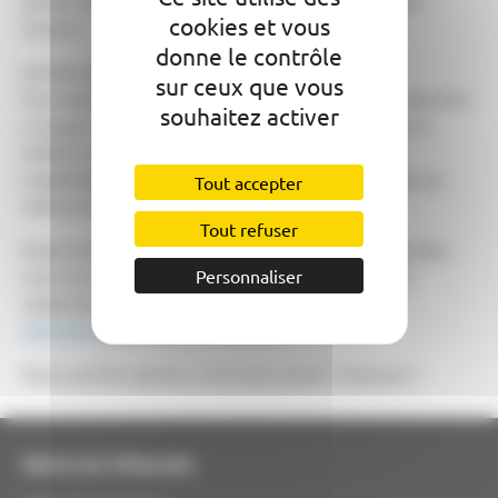
parole, lieux d’accueil enfants-parents, et bien plus
cookies et vous
encore !
donne le contrôle
Un lieu pour tous les parents
sur ceux que vous
Ces espaces sont pensés pour tous les profils de parents,
souhaitez activer
y compris ceux en situation de handicap ou ayant un
enfant en situation de handicap. Ils favorisent la
coopération avec les acteurs locaux pour répondre au
Tout accepter
mieux à vos besoins.
Tout refuser
Envie d’en savoir plus ou d’être accompagné ? Rendez-
vous à la Maison de la parentalité – 6, place du 22
Personnaliser
septembre à Montauban –
www.etreparentunjedenfant.com
Parce qu’être parent, c’est aussi savoir s’entourer !
Mairie de Villemade