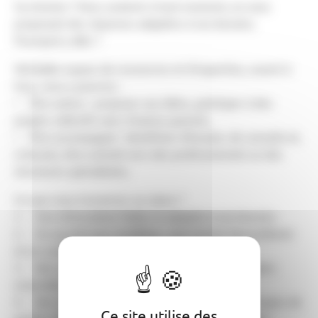
Sa mission ? Vous soutenir à tout moment, en vous
proposant des réponses adaptées à vos besoins.
Pourquoi y aller ?
Véritable espace de ressources et d’expertise, ouvert à
tous, vous y pourrez :
• Être acteur : proposer vos idées, participer à des
projets collectifs avec d’autres parents.
• Être accompagné : bénéficier d’écoute, de conseils et,
si besoin, être orienté vers des professionnels ou des
structures spécialisées.
Ce que vous trouverez sur place ?
1. Une information fiable et adaptée à vos besoins
2. Un accueil sans condition : une écoute bienveillante
et un soutien à tout moment
3. Des collectifs de parents, pour créer des projets
ensemble, partager vos expériences
4. Des services dédiés : médiation familiale, groupes de
Ce site utilise des