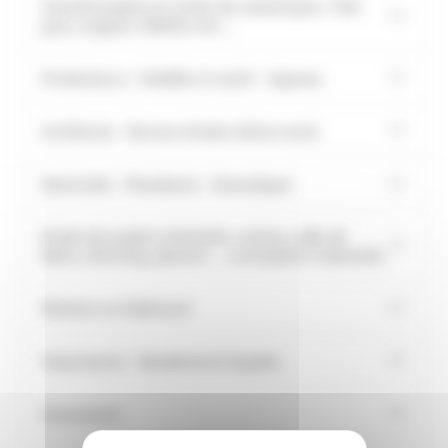
Transformation et vente de canard gras : foie
gras, magret, rillettes etc ...
Producteurs : Volaille et oeufs - Agneau
Architecte - Bureau études béton armé
Electricité - Plomberie - Domotique
Etude de projet à domicile, cuisine, salle de
bains, dressing, placard…, conception à domicile.
Peintres en bâtiment
Maçonnerie - Ravalement façades
Menuiserie