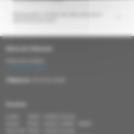
Photographe, Création de sites internet &
référencement local
Mairie de Villemade
8 Rue de la Mairie
82130 VILLEMADE
Téléphone :
05 63 03 34 09
Horaires
Lundi : 8h30 - 12h30 / Fermé
Mardi : 8h30 - 12h30 / 14h00 - 18h00
Mercredi : 8h30 - 12h30 / Fermé