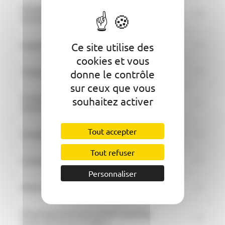
Ménage chez les particuliers, bureaux et
entreprise.
Equitation.
Ce site utilise des
cookies et vous
Transporteur
donne le contrôle
sur ceux que vous
Garage mécanique générale automobile,
souhaitez activer
camions, véhicules agricoles, motoculture
Tout accepter
Garage mécanique 4x4 et autres automobiles
Tout refuser
Surplus militaire
Personnaliser
Pépinière
Développement personnel-Coaching
professionnel et Scolaire