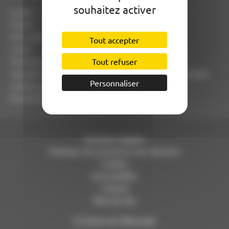
souhaitez activer
Lundi : 8h30 - 12h30 / Fermé
Mardi : 8h30 - 12h30 / 14h00 - 18h00
Mercredi : 8h30 - 12h30 / Fermé
Tout accepter
Jeudi : 8h30 - 12h30 / 14h00 - 18h00
Vendredi : 8h30 - 12h30 / Fermé
Tout refuser
Samedi : Fermé, en cas de nécessité, merci de prendre
Personnaliser
rendez-vous en mairie pour le samedi matin au
05.63.03.34.09
Mentions légales
Politique de protection des données
Cookies
Accessibilité
Contact
Plan du site
© Mairie de Villemade